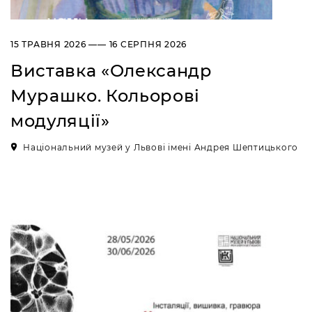
УКРАЇНА
Пн, Вт, Ср,
Вихідний день
Чт, Пт, Сб,
15 ТРАВНЯ 2026 —— 16 СЕРПНЯ 2026
Нд
Виставка «Олександр
Художній музей
Мурашко. Кольорові
Сокальщина
ВУЛ. БОГДАНА
модуляції»
ХМЕЛЬНИЦЬКОГО, 16, М.
ЧЕРВОНОГРАД
Національний музей у Львові імені Андрея Шептицького
Пн, Вт, Ср,
Вихідний день
Чт, Пт, Сб,
Нд