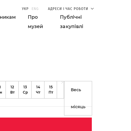
УКР
ENG
АДРЕСИ І ЧАС РОБОТИ
дникам
Про
Публічні
музей
закупівлі
1
12
13
14
15
16
17
18
19
20
21
Весь
н
Вт
Ср
Чт
Пт
Сб
Нд
Пн
Вт
Ср
Чт
місяць