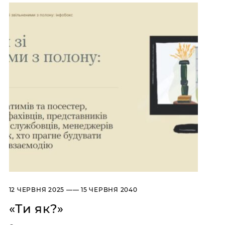
Художньо-меморіальний музей Олекси
Фондові зібрання
Новаківського
Бібліотека
Художньо-меморіальний музей Івана
Про музей
Труша
Коротко про музей
Художній музей “Сокальщина”
Історія музею
Відділи/контакти
Інформація для ЗМІ
Освіта й інклюзія
Логотип НМЛ
Публічні закупівлі
АДРЕСИ І ЧАС РОБОТИ
УКР
ENG
Національний музей у
Львові імені Андрея
12 ЧЕРВНЯ 2025 —— 15 ЧЕРВНЯ 2040
Шептицького
ПРОСПЕКТ СВОБОДИ, 20,
«Ти як?»
ЛЬВІВ, УКРАЇНА, 79000