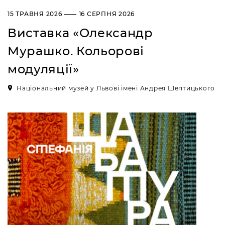
УКРАЇНА
15 ТРАВНЯ 2026 —— 16 СЕРПНЯ 2026
Пн, Вт, Ср,
Вихідний день
Чт, Пт, Сб,
Виставка «Олександр
Нд
Мурашко. Кольорові
Художній музей
модуляції»
Сокальщина
ВУЛ. БОГДАНА
Національний музей у Львові імені Андрея Шептицького
ХМЕЛЬНИЦЬКОГО, 16, М.
ЧЕРВОНОГРАД
Пн, Вт, Ср,
Вихідний день
Чт, Пт, Сб,
Нд