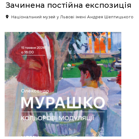
Зачинена постійна експозиція
Художньо-меморіальний
Національний музей у Львові імені Андрея Шептицького
музей Леопольда
Левицького
ВУЛ. К. УСТИЯНОВИЧА, 10/1,
ЛЬВІВ, УКРАЇНА
Пн, Вт, Ср,
Вихідний день
Чт, Пт, Сб,
Нд
Художньо-меморіальний
музей Олекси
Новаківського
ВУЛ. ЛИСТОПАДОВОГО ЧИНУ,
11, ЛЬВІВ, УКРАЇНА
Пн, Вт, Ср,
Вихідний день
Чт, Пт, Сб,
Нд
Художньо-меморіальний
музей Івана Труша
ВУЛ. ІВАНА ТРУША, 28, ЛЬВІВ,