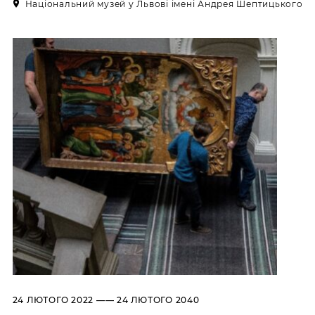
Пн
Вихідний день
Національний музей у Львові імені Андрея Шептицького
Вт, Ср, Чт,
10:00 –– 18:00*
Пт, Сб, Нд
* Квиткова каса працює до 17:30
Історичний комплекс
Національного музею у
Львові імені Андрея
Шептицького
ВУЛ. М. ДРАГОМАНОВА, 42,
ЛЬВІВ, УКРАЇНА
Пн, Вт, Ср,
Вихідний день
Чт, Пт, Сб,
Нд
Художньо-меморіальний
музей Олени Кульчицької
ВУЛ. ЛИСТОПАДОВОГО ЧИНУ,
7, ЛЬВІВ, УКРАЇНА
Пн
Вихідний день
Вт, Ср, Чт,
10:00 –– 17:00*
Пт
Сб, Нд
10:00 –– 18:00*
24 ЛЮТОГО 2022 —— 24 ЛЮТОГО 2040
* Квиткова каса працює до 16:30