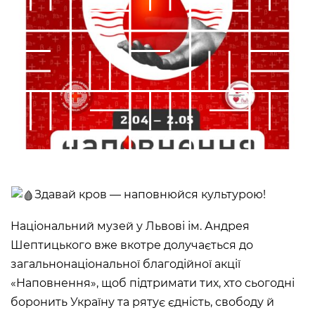
Художньо-меморіальний музей Олекси
Фондові зібрання
Новаківського
Бібліотека
Художньо-меморіальний музей Івана
Про музей
Труша
Коротко про музей
Художній музей “Сокальщина”
Історія музею
Відділи/контакти
Інформація для ЗМІ
Освіта й інклюзія
Логотип НМЛ
Публічні закупівлі
Здавай кров — наповнюйся культурою!
АДРЕСИ І ЧАС РОБОТИ
УКР
ENG
Національний музей у Львові ім. Андрея
Шептицького вже вкотре долучається до
Національний музей у
Львові імені Андрея
загальнонаціональної благодійної акції
Шептицького
«Наповнення», щоб підтримати тих, хто сьогодні
ПРОСПЕКТ СВОБОДИ, 20,
ЛЬВІВ, УКРАЇНА, 79000
боронить Україну та рятує єдність, свободу й