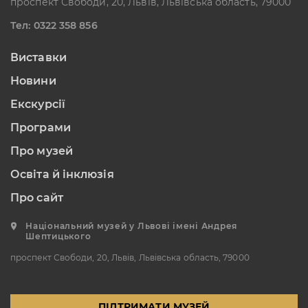
проспект Свободи, 20, Львів, Львівська область, 79000
УКРАЇНА
Тел: 0322 358 856
Пн, Вт, Ср,
Вихідний день
Чт, Пт, Сб,
Нд
Виставки
Новини
Художній музей
Сокальщина
Екскурсії
ВУЛ. БОГДАНА
ХМЕЛЬНИЦЬКОГО, 16, М.
Програми
ЧЕРВОНОГРАД
Про музей
Пн, Вт, Ср,
Вихідний день
Чт, Пт, Сб,
Освіта й інклюзія
Нд
Про сайт
Національний музей у Львові імені Андрея
Шептицького
проспект Свободи, 20, Львів, Львівська область, 79000
ПІДТРИМАТИ МУЗЕЙ