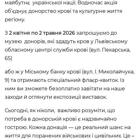
Пн
Вихідний день
майбутнє української нації. Водночас акція
Вт, Ср, Чт,
10:00 –– 18:00*
Пт, Сб, Нд
об’єднує донорство крові та культурне життя
* Квиткова каса працює до 17:30
регіону.
Історичний комплекс
З
2 квітня по 2 травня 2026
запрошуємо до
Національного музею у
Львові імені Андрея
музею донорів, які здадуть кров у Львівському
Шептицького
обласному центрі служби крові (вул. Пекарська,
ВУЛ. М. ДРАГОМАНОВА, 42,
ЛЬВІВ, УКРАЇНА
65)
Пн, Вт, Ср,
Вихідний день
або ж у Міському банку крові (вул. І. Миколайчука,
Чт, Пт, Сб,
Нд
9) та отримають спеціальний флаєр-квиток. Із
ним ви зможете безоплатно завітати на наше
Художньо-меморіальний
заходи й оглянути експозиції виставок.
музей Олени Кульчицької
ВУЛ. ЛИСТОПАДОВОГО ЧИНУ,
7, ЛЬВІВ, УКРАЇНА
Сьогодні, як ніколи, важливо розуміти, що
потреба в донорській крові є надзвичайно
Пн
Вихідний день
Вт, Ср, Чт,
10:00 –– 17:00*
гострою. Кожна донація — це реальний шанс на
Пт
Сб, Нд
10:00 –– 18:00*
життя для поранених військових і цивільних. Це –
* Квиткова каса працює до 16:30