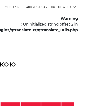
УКР
ENG
ADDRESSES AND TIME OF WORK
Warning
: Uninitialized string offset 2 in
ns/qtranslate-xt/qtranslate_utils.php
on line
511
For Researchers
About the Museum
вкою