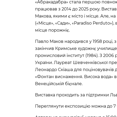
«Абракадабра» стала першою повною
працював з 2014 до 2025 року. Вистав
Макова, якими є місто і місце. Але, н
(«Місце», «Сади», «Paradiso Perduto»)
місце порожніє.
Павло Маков народився у 1958 році, з
закінчив Кримське художнє училище і
промисловий інститут (1984). З 2006
України. Лауреат Шевченківської пре
Леонардо Скіаша для поціновувачів д
«Фонтан виснаження. Висока вода» в 
Венеційській бієнале.
Виставка проходить за підтримки Льві
Переглянути експозицію можна до 7 