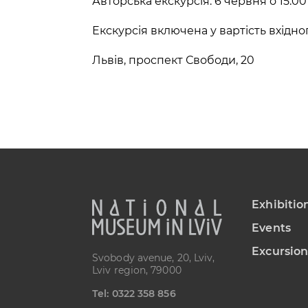
Авторська екскурсія: 6 червня о 15:00
Екскурсія включена у вартість вхідно
Львів, проспект Свободи, 20
Exhibitio
Events
Excursion
Svobody avenue, 20, Lviv,
Lviv region, 79000
Теl: 0322 358 856