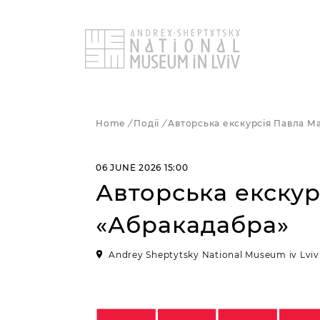
Home
/
Події
/
Авторська екскурсія Павла М
Mu
Pub
Bri
Plan Yo
06 JUNE 2026 15:00
Gui
His
Сol
Авторська екску
Pr
Dep
Lib
«Абракадабра»
Oth
Inf
Andrey Sheptytsky National Museum iv Lviv