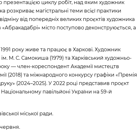
 презентацією циклу робіт, над яким художник
ка розкриває магістральні теми всієї практики
а відміну від попередніх великих проєктів художника
, в «Абракадабрі» місто поступово деконструюється, а
 1991 року живе та працює в Харкові. Художник
м. М. С. Самокиша (1979) та Харківський художньо-
 року — член-кореспондент Академії мистецтв
мії (2018) та міжнародного конкурсу графіки «Премія
руку» (2024–2025). У 2022 році представив проєкт
Національному павільйоні України на 59-й
вської міської ради.
червня.