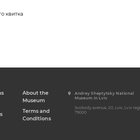
го квитка
ns
About the
Andrey Sheptytsky National
Museum in Lviv
Museum
Svobody avenue, 20, Lviv, Lviv reg
Terms and
79000
s
Conditions