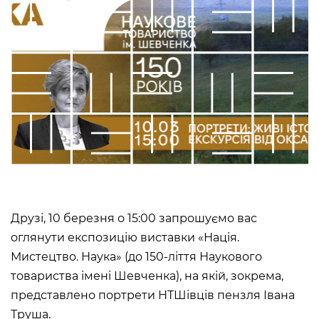
Сollection
Library
About the Museum
Briefly about the Museum
History of the Museum
Departments / Contacts
Information for the Media
NML logo
ADDRESSES AND TIME OF WORK
УКР
ENG
Andrey Sheptytsky National
Museum iv Lviv
Друзі, 10 березня о 15:00 запрошуємо вас
20, SVOBODY AVE. LVIV,
оглянути експозицію виставки «Нація.
UKRAINE
Мистецтво. Наука» (до 150-ліття Наукового
Пн
Day off
товариства імені Шевченка), на якій, зокрема,
Вт, Ср, Чт,
10:00 –– 18:00*
Пт, Сб, Нд
представлено портрети НТШівців пензля Івана
* The ticket office works until
17:30
Труша.