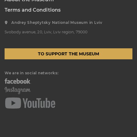
“Sokalshchyna”(Sokal-land)
Terms and Conditions
Art Museum
B. KHMELNYTSKOHO STREET, 16,
Andrey Sheptytsky National Museum in Lviv
CHERVONOHRAD, UKRAINE
Svobody avenue, 20, Lviv, Lviv region, 79000
Пн, Вт, Ср,
Day off
Чт, Пт, Сб,
Нд
TO SUPPORT THE MUSEUM
We are in social networks: