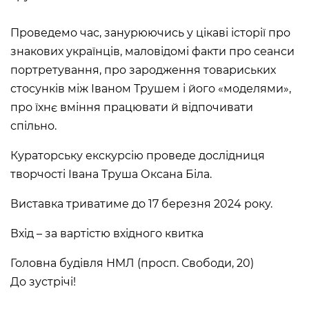
Historical complex of the
Проведемо час, занурюючись у цікаві історії про
Andrei Sheptytsky National
Museum in Lviv
знакових українців, маловідомі факти про сеанси
M. DRAHOMANOVA STREET, 17,
портретування, про зародження товариських
LVIV, UKRAINE
стосунків між Іваном Трушем і його «моделями»,
Пн, Вт, Ср,
Day off
Чт, Пт, Сб,
про їхнє вміння працювати й відпочивати
Нд
спільно.
Olena Kulchytska Memorial
Кураторську екскурсію проведе дослідниця
Art Museum
творчості Івана Труша Оксана Біла.
LISTOPADOVOHO CHYNU
STREET, 7, LVIV, UKRAINE
Виставка триватиме до 17 березня 2024 року.
Пн
Day off
Вт, Ср, Чт,
10:00 –– 17:00*
Пт
Вхід – за вартістю вхідного квитка
Сб, Нд
10:00 –– 18:00*
* The ticket office works until
16:30
Головна будівля НМЛ (просп. Свободи, 20)
До зустрічі!
Leopold Levitsky Memorial Art
Museum