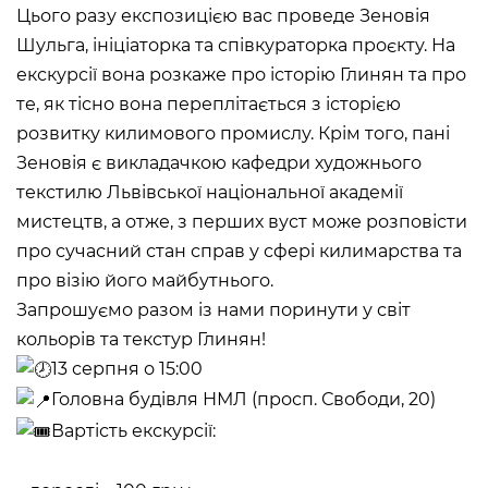
Цього разу експозицією вас проведе Зеновія
Historical complex of the
Шульга, ініціаторка та співкураторка проєкту. На
Andrei Sheptytsky National
Museum in Lviv
екскурсії вона розкаже про історію Глинян та про
M. DRAHOMANOVA STREET, 17,
те, як тісно вона переплітається з історією
LVIV, UKRAINE
розвитку килимового промислу. Крім того, пані
Пн, Вт, Ср,
Day off
Зеновія є викладачкою кафедри художнього
Чт, Пт, Сб,
Нд
текстилю Львівської національної академії
мистецтв, а отже, з перших вуст може розповісти
Olena Kulchytska Memorial
про сучасний стан справ у сфері килимарства та
Art Museum
LISTOPADOVOHO CHYNU
про візію його майбутнього.
STREET, 7, LVIV, UKRAINE
Запрошуємо разом із нами поринути у світ
Пн
Day off
кольорів та текстур Глинян!
Вт, Ср, Чт,
10:00 –– 17:00*
Пт
13 серпня о 15:00
Сб, Нд
10:00 –– 18:00*
* The ticket office works until
Головна будівля НМЛ (просп. Свободи, 20)
16:30
Вартість екскурсії:
Leopold Levitsky Memorial Art
Museum