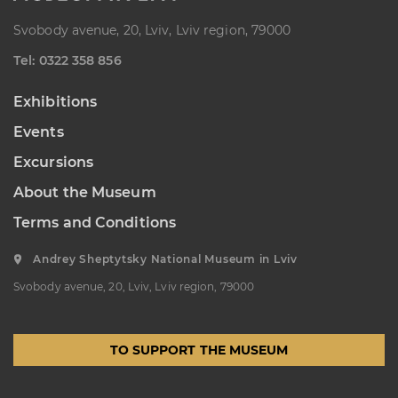
“Sokalshchyna”(Sokal-land)
Svobody avenue, 20, Lviv, Lviv region, 79000
Art Museum
Теl: 0322 358 856
B. KHMELNYTSKOHO STREET, 16,
CHERVONOHRAD, UKRAINE
Exhibitions
Пн, Вт, Ср,
Day off
Чт, Пт, Сб,
Нд
Events
Excursions
About the Museum
Terms and Conditions
Andrey Sheptytsky National Museum in Lviv
Svobody avenue, 20, Lviv, Lviv region, 79000
TO SUPPORT THE MUSEUM