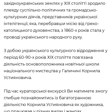
західноукраїнських землях у ХІХ столітті зродило
Historical complex of the
плеяду суспільно-політичних та громадсько-
Andrei Sheptytsky National
Museum in Lviv
культурних діячів, представників української
M. DRAHOMANOVA STREET, 17,
інтелігенції, яка, перебравши місію від греко-
LVIV, UKRAINE
католицького духовенства, з 1860-х років стала у
Пн, Вт, Ср,
Day off
проводі українського народного руху.
Чт, Пт, Сб,
Нд
З добою українського культурного відродження у
Olena Kulchytska Memorial
період 60-90-х років ХІХ століття повʼязана
Art Museum
діяльність основоположника новітньої школи
LISTOPADOVOHO CHYNU
STREET, 7, LVIV, UKRAINE
національного мистецтва у Галичині Корнила
Пн
Day off
Устияновича.
Вт, Ср, Чт,
10:00 –– 17:00*
Пт
Сб, Нд
10:00 –– 18:00*
* The ticket office works until
Під час кураторської екскурсії Ви матимете змогу
16:30
глибше познайомитись із багатогранною
діяльністю Корнила Устияновича як художника,
Leopold Levitsky Memorial Art
Museum
що працював у різних видах і жанрах