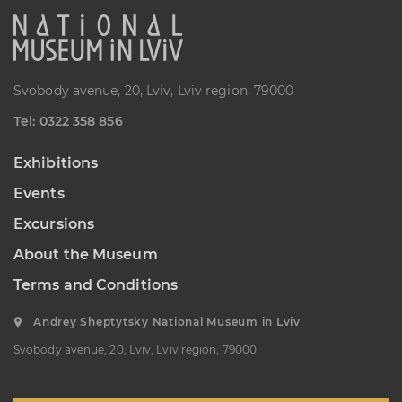
“Sokalshchyna”(Sokal-land)
Art Museum
B. KHMELNYTSKOHO STREET, 16,
CHERVONOHRAD, UKRAINE
Svobody avenue, 20, Lviv, Lviv region, 79000
Пн, Вт, Ср,
Day off
Чт, Пт, Сб,
Теl: 0322 358 856
Нд
Exhibitions
Events
Excursions
About the Museum
Terms and Conditions
Andrey Sheptytsky National Museum in Lviv
Svobody avenue, 20, Lviv, Lviv region, 79000