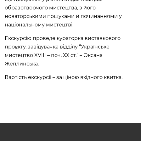
K. USTIYANOVYCH STREET, 10/1,
образотворчого мистецтва, з його
LVIV, UKRAINE
новаторськими пошуками й починаннями у
Пн, Вт, Ср,
Day off
національному мистецтві.
Чт, Пт, Сб,
Нд
Екскурсію проведе кураторка виставкового
Oleksa Novakivsky Memorial
проєкту, завідувачка відділу “Українське
Art Museum
мистецтво XVIII – поч. ХХ ст.” – Оксана
LISTOPADOVOHO CHYNU
STREET, 11, LVIV, UKRAINE
Жеплинська.
Пн, Вт, Ср,
Day off
Вартість екскурсії – за ціною вхідного квитка.
Чт, Пт, Сб,
Нд
Ivan Trush Memorial Art
Museum
IVANA TRUSHA STREET, 28, LVIV,
UKRAINE
Пн, Вт, Ср,
Day off
Чт, Пт, Сб,
Нд