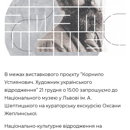
Сollection
Library
About the Museum
Briefly about the Museum
History of the Museum
Departments / Contacts
Information for the Media
NML logo
ADDRESSES AND TIME OF WORK
УКР
ENG
В межах виставкового проєкту “Корнило
Устиянович. Художник українського
Andrey Sheptytsky National
Museum iv Lviv
відродження” 21 грудня о 15:00 запрошуємо до
20, SVOBODY AVE. LVIV,
Національного музею у Львові ім. А.
UKRAINE
Шептицького на кураторську екскурсію Оксани
Пн
Day off
Вт, Ср, Чт,
10:00 –– 18:00*
Жеплинської.
Пт, Сб, Нд
* The ticket office works until
17:30
Національно-культурне відродження на