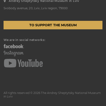
Andrey Sheptytsky National Museum in Lviv
“Sokalshchyna”(Sokal-land)
Svobody avenue, 20, Lviv, Lviv region, 79000
Art Museum
B. KHMELNYTSKOHO STREET, 16,
CHERVONOHRAD, UKRAINE
TO SUPPORT THE MUSEUM
Пн, Вт, Ср,
Day off
Чт, Пт, Сб,
Нд
We are in social networks:
All rights reserved © 2026 The Andrey Sheptytsky National Museum
in Lviv