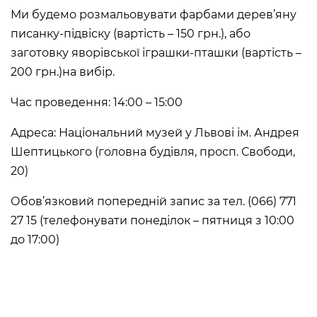
Ми будемо розмальовувати фарбами дерев’
яну
Historical complex of the
писанку-підвіску (вартість – 150 грн.), або
Andrei Sheptytsky National
Museum in Lviv
заготовку яворівської іграшки-пташки (вартість –
M. DRAHOMANOVA STREET, 17,
200 грн.)на вибір.
LVIV, UKRAINE
Пн, Вт, Ср,
Day off
Час проведення: 14:00 – 15:00
Чт, Пт, Сб,
Нд
Адреса: Національний музей у Львові ім. Андрея
Шептицького (головна будівля, просп. Свободи,
Olena Kulchytska Memorial
Art Museum
20)
LISTOPADOVOHO CHYNU
STREET, 7, LVIV, UKRAINE
Обов’язковий попередній запис за тел. (066) 771
Пн
Day off
27 15 (телефонувати понеділок – пятниця з 10:00
Вт, Ср, Чт,
10:00 –– 17:00*
Пт
до 17:00)
Сб, Нд
10:00 –– 18:00*
* The ticket office works until
16:30
Leopold Levitsky Memorial Art
Museum