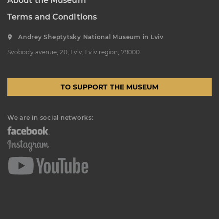
About the Museum
“Sokalshchyna”(Sokal-land)
Terms and Conditions
Art Museum
B. KHMELNYTSKOHO STREET, 16,
Andrey Sheptytsky National Museum in Lviv
CHERVONOHRAD, UKRAINE
Svobody avenue, 20, Lviv, Lviv region, 79000
Пн, Вт, Ср,
Day off
Чт, Пт, Сб,
Нд
TO SUPPORT THE MUSEUM
We are in social networks: