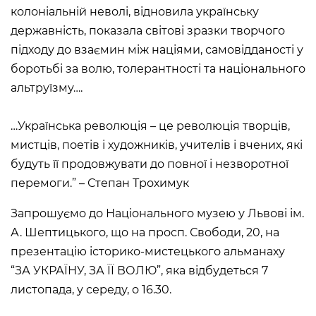
колоніальній неволі, відновила українську
Historical complex of the
державність, показала світові зразки творчого
Andrei Sheptytsky National
Museum in Lviv
підходу до взаємин між націями, самовідданості у
M. DRAHOMANOVA STREET, 17,
боротьбі за волю, толерантності та національного
LVIV, UKRAINE
альтруїзму….
Пн, Вт, Ср,
Day off
Чт, Пт, Сб,
Нд
…Українська революція –
це революція творців,
мистців, поетів і художників, учителів і вчених, які
Olena Kulchytska Memorial
Art Museum
будуть її продовжувати до повної і незворотної
LISTOPADOVOHO CHYNU
перемоги.” – Степан Трохимук
STREET, 7, LVIV, UKRAINE
Запрошуємо до Національного музею у Львові ім.
Пн
Day off
Вт, Ср, Чт,
10:00 –– 17:00*
А. Шептицького, що на просп. Свободи, 20, на
Пт
Сб, Нд
10:00 –– 18:00*
презентацію історико-мистецького альманаху
* The ticket office works until
16:30
“ЗА УКРАЇНУ, ЗА ЇЇ ВОЛЮ”
, яка відбудеться 7
листопада, у середу, о 16.30.
Leopold Levitsky Memorial Art
Museum