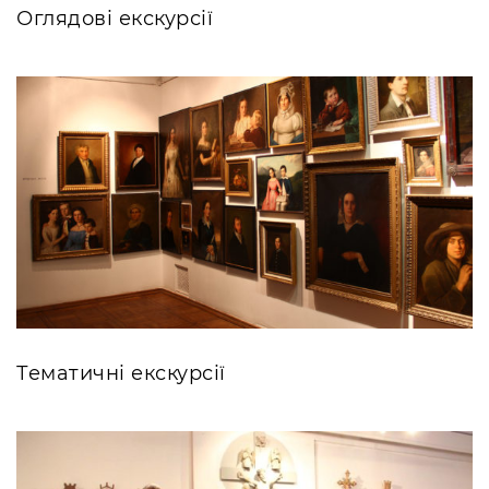
Художньо-меморіальний музей Олекси
Фондові зібрання
Оглядові екскурсії
Новаківського
Бібліотека
Художньо-меморіальний музей Івана
Про музей
Труша
Коротко про музей
Художній музей “Сокальщина”
Історія музею
Відділи/контакти
Інформація для ЗМІ
Освіта й інклюзія
Логотип НМЛ
Публічні закупівлі
АДРЕСИ І ЧАС РОБОТИ
УКР
ENG
Тематичні екскурсії
Національний музей у
Львові імені Андрея
Шептицького
ПРОСПЕКТ СВОБОДИ, 20,
ЛЬВІВ, УКРАЇНА, 79000