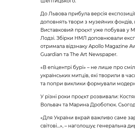
Шептицького.
До Львова прибула версія експозиції,
доповнять твори з музейних фондів,
Виставковий проєкт уже побував у Мад
Лодзі. Збірки НМЛ доповнювали експоз
отримала відзнаку Apollo Magazine Aw
Guardian та The Art Newspaper.
«В епіцентрі бурі» – не лише про сміл
українських митців, які творили в ча
та попри виклики формували модерну
У різні роки проєкт розвивали: Кост
Вольвач та Марина Дроботюк. Сьогод
«Для України вкрай важливо саме з
світові…», – наголошує генеральна 