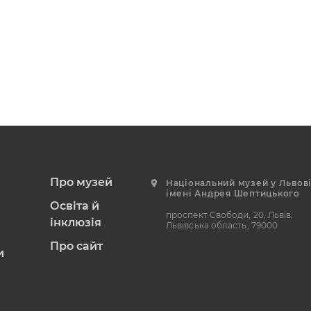
и
Про музей
Національний музей у Львов
імені Андрея Шептицького
Освіта й
проспект Свободи, 20, Львів,
інклюзія
Львівська область, 79000
Про сайт
и