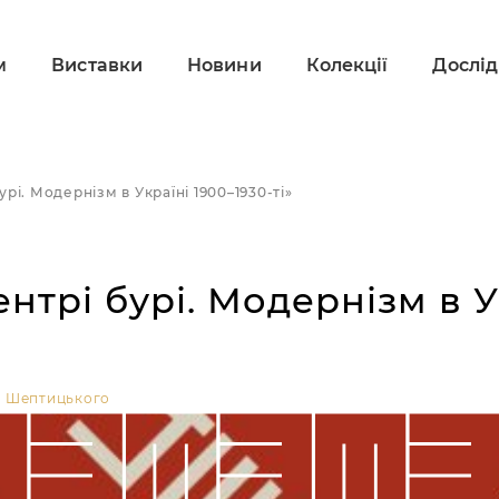
м
Виставки
Новини
Колекції
Дослі
урі. Модернізм в Україні 1900–1930-ті»
еї
ання і публікації
отко про музей
курсії
орія музею
дові зібрання
нтрі бурі. Модернізм в У
ограми
діли/контакти
ліотека
і послуги
ормація для ЗМІ
ея Шептицького
іта й інклюзія