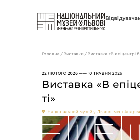
Відвідувача
Головна
/
Виставки
/
Виставка «В епіцентрі б
Муз
Вид
Кор
22 ЛЮТОГО 2026 —— 10 ТРАВНЯ 2026
Екс
Іст
Фон
Виставка «В епіце
Пр
Від
Біб
ті»
Інш
Інф
Національний музей у Львові імені Андр
Осв