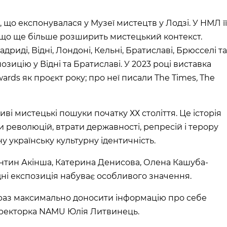
 що експонувалася у Музеї мистецтв у Лодзі. У НМЛ її
 що ще більше розширить мистецький контекст.
риді, Відні, Лондоні, Кельні, Братиславі, Брюсселі та
ицію у Відні та Братиславі. У 2023 році виставка
ards як проєкт року; про неї писали The Times
,
The
иві мистецькі пошуки початку ХХ століття. Це історія
си революцій, втрати державності, репресій і терору
 українську культурну ідентичність.
янтин Акінша, Катерина Денисова, Олена Кашуба-
ні експозиція набуває особливого значення.
араз максимально доносити інформацію про себе
директорка NAMU Юлія Литвинець.