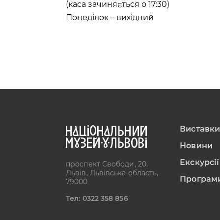
(каса зачиняється о 17:30)
Понеділок – вихідний
Виставк
Новини
Екскурсії
проспект Свободи, 20,
Львів, Львівська область,
Програм
79000
Тел: 0322 358 856