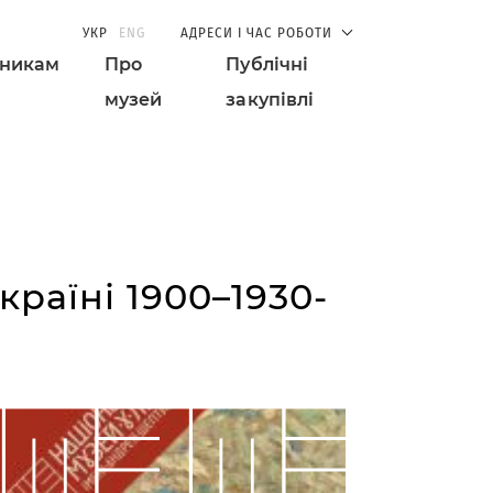
УКР
ENG
АДРЕСИ І ЧАС РОБОТИ
дникам
Про
Публічні
музей
закупівлі
країні 1900–1930-