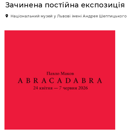
Зачинена постійна експозиція
Художньо-меморіальний
Національний музей у Львові імені Андрея Шептицького
музей Леопольда
Левицького
ВУЛ. К. УСТИЯНОВИЧА, 10/1,
ЛЬВІВ, УКРАЇНА
Пн, Вт, Ср,
Вихідний день
Чт, Пт, Сб,
Нд
Художньо-меморіальний
музей Олекси
Новаківського
ВУЛ. ЛИСТОПАДОВОГО ЧИНУ,
11, ЛЬВІВ, УКРАЇНА
Пн, Вт, Ср,
Вихідний день
Чт, Пт, Сб,
Нд
Художньо-меморіальний
музей Івана Труша
ВУЛ. ІВАНА ТРУША, 28, ЛЬВІВ,