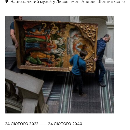
Пн
Вихідний день
Національний музей у Львові імені Андрея Шептицького
Вт, Ср, Чт,
10:00 –– 18:00*
Пт, Сб, Нд
* Квиткова каса працює до 17:30
Історичний комплекс
Національного музею у
Львові імені Андрея
Шептицького
ВУЛ. М. ДРАГОМАНОВА, 42,
ЛЬВІВ, УКРАЇНА
Пн, Вт, Ср,
Вихідний день
Чт, Пт, Сб,
Нд
Художньо-меморіальний
музей Олени Кульчицької
ВУЛ. ЛИСТОПАДОВОГО ЧИНУ,
7, ЛЬВІВ, УКРАЇНА
Пн
Вихідний день
Вт, Ср, Чт,
10:00 –– 17:00*
Пт
Сб, Нд
10:00 –– 18:00*
24 ЛЮТОГО 2022 —— 24 ЛЮТОГО 2040
* Квиткова каса працює до 16:30