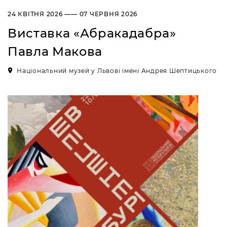
УКРАЇНА
24 КВІТНЯ 2026 —— 07 ЧЕРВНЯ 2026
Пн, Вт, Ср,
Вихідний день
Чт, Пт, Сб,
Виставка «Абракадабра»
Нд
Павла Макова
Художній музей
Сокальщина
Національний музей у Львові імені Андрея Шептицького
ВУЛ. БОГДАНА
ХМЕЛЬНИЦЬКОГО, 16, М.
ЧЕРВОНОГРАД
Пн, Вт, Ср,
Вихідний день
Чт, Пт, Сб,
Нд