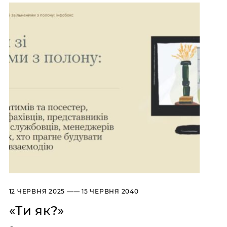
Художньо-меморіальний музей Олекси
Фондові зібрання
Новаківського
Бібліотека
Художньо-меморіальний музей Івана
Про музей
Труша
Коротко про музей
Художній музей “Сокальщина”
Історія музею
Відділи/контакти
Інформація для ЗМІ
Освіта й інклюзія
Логотип НМЛ
Публічні закупівлі
АДРЕСИ І ЧАС РОБОТИ
УКР
ENG
Національний музей у
Львові імені Андрея
12 ЧЕРВНЯ 2025 —— 15 ЧЕРВНЯ 2040
Шептицького
ПРОСПЕКТ СВОБОДИ, 20,
«Ти як?»
ЛЬВІВ, УКРАЇНА, 79000